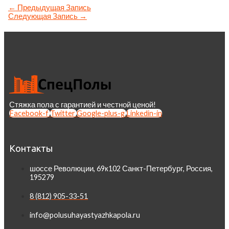
←
Предыдущая Запись
Следующая Запись
→
Стяжка пола с гарантией и честной ценой!
Facebook-f
Twitter
Google-plus-g
Linkedin-in
Контакты
шоссе Революции, 69к102 Санкт-Петербург, Россия,
195279
8 (812) 905-33-51
info@polusuhayastyazhkapola.ru