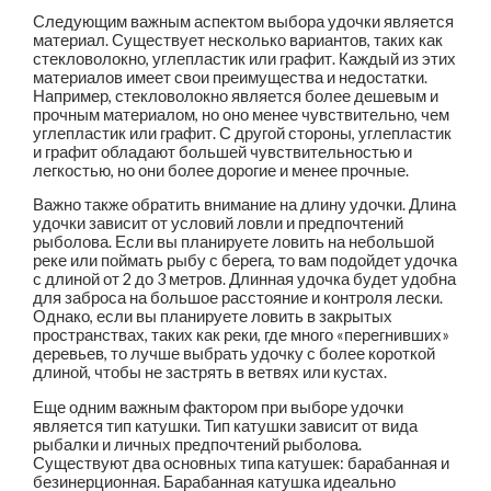
Следующим важным аспектом выбора удочки является
материал. Существует несколько вариантов, таких как
стекловолокно, углепластик или графит. Каждый из этих
материалов имеет свои преимущества и недостатки.
Например, стекловолокно является более дешевым и
прочным материалом, но оно менее чувствительно, чем
углепластик или графит. С другой стороны, углепластик
и графит обладают большей чувствительностью и
легкостью, но они более дорогие и менее прочные.
Важно также обратить внимание на длину удочки. Длина
удочки зависит от условий ловли и предпочтений
рыболова. Если вы планируете ловить на небольшой
реке или поймать рыбу с берега, то вам подойдет удочка
с длиной от 2 до 3 метров. Длинная удочка будет удобна
для заброса на большое расстояние и контроля лески.
Однако, если вы планируете ловить в закрытых
пространствах, таких как реки, где много «перегнивших»
деревьев, то лучше выбрать удочку с более короткой
длиной, чтобы не застрять в ветвях или кустах.
Еще одним важным фактором при выборе удочки
является тип катушки. Тип катушки зависит от вида
рыбалки и личных предпочтений рыболова.
Существуют два основных типа катушек: барабанная и
безинерционная. Барабанная катушка идеально