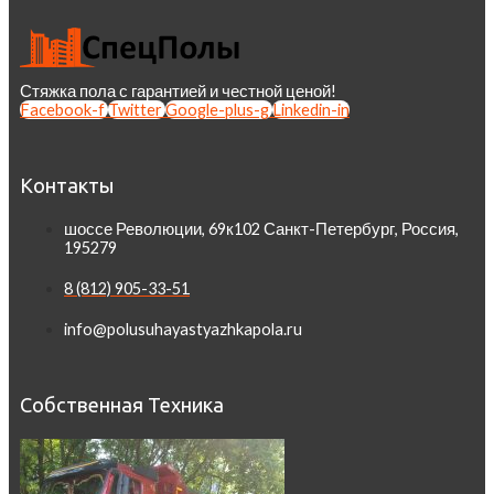
Стяжка пола с гарантией и честной ценой!
Facebook-f
Twitter
Google-plus-g
Linkedin-in
Контакты
шоссе Революции, 69к102 Санкт-Петербург, Россия,
195279
8 (812) 905-33-51
info@polusuhayastyazhkapola.ru
Собственная Техника