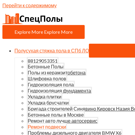
Перейти к содержимому
Explore More
Explore More
Полусухая стяжка пола в СПб ЛО
Переключател
88129053351
Бетонные Полы
Полы из керамзитобетона
Шлифовка полов
Гидроизоляция пола
Гидроизоляция фундамента
Укладка плитки
Укладка брусчатки
Бригада строителей Синявино Кировск Назия В
Бетонные полы в Москве
Ремонт авто лучше автосервис
Ремонт подвески
Проблемы дизельного двигателя BMW X6