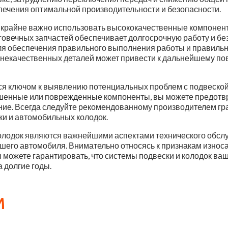
печения оптимальной производительности и безопасности.
к, крайне важно использовать высококачественные компоне
говечных запчастей обеспечивает долгосрочную работу и без
я обеспечения правильного выполнения работы и правильн
некачественных деталей может привести к дальнейшему пов
я ключом к выявлению потенциальных проблем с подвеской 
шенные или поврежденные компоненты, вы можете предотвр
ние. Всегда следуйте рекомендованному производителем гр
ки и автомобильных колодок.
колодок являются важнейшими аспектами технического обс
ашего автомобиля. Внимательно относясь к признакам износ
можете гарантировать, что системы подвески и колодок ва
 долгие годы.
м