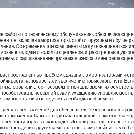
ые работы по техническому обслуживанию, обеспечивающие
нентов, включая амортизаторы, стойки, пружины и другие ры
ждения. Со временем эти компоненты могут изнашиваться ил
тормозные колодки и колодки сцепления, играют решающую р
системы, и распознавание признаков износа имеет решающе
е распространенных проблем связана с амортизаторами и с
тойчивости на поворотах и ​​увеличению тормозного пути. Е
изаторов или стоек, возможно, пришло время их осмотреть и
 способствовать неровной езде и ухудшению управляемост
и компонентами и определить необходимый ремонт.
т решающее значение для обеспечения безопасного и эффе
ри торможении. Важно следить за толщиной тормозных колод
зношенности тормозных колодок. Игнорирование этих знако
у повреждению других компонентов тормозной системы. Точн
вке, затруднению переключения передач и снижению общей 