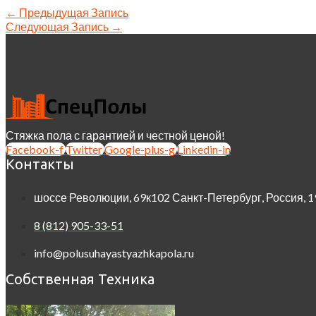
←
Предыдущая Запись
Следующая Запись
→
Стяжка пола с гарантией и честной ценой!
Facebook-f
Twitter
Google-plus-g
Linkedin-in
Контакты
шоссе Революции, 69к102 Санкт-Петербург, Россия, 
8 (812) 905-33-51
info@polusuhayastyazhkapola.ru
Собственная Техника