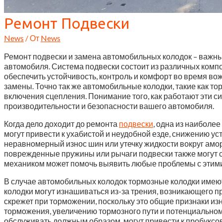
Ремонт Подвески
News
/ От
News
Ремонт подвески и замена автомобильных колодок – важн
автомобиля. Система подвески состоит из различных компо
обеспечить устойчивость, контроль и комфорт во время во
замены. Точно так же автомобильные колодки, такие как 
включения сцепления. Понимание того, как работают эти 
производительности и безопасности вашего автомобиля.
Когда дело доходит до ремонта
подвески
, одна из наиболе
могут привести к ухабистой и неудобной езде, снижению ус
неравномерный износ шин или утечку жидкости вокруг аморт
поврежденные пружины или рычаги подвески также могут
механиком может помочь выявить любые проблемы с этим
В случае автомобильных колодок тормозные колодки имею
колодки могут изнашиваться из-за трения, возникающего п
скрежет при торможении, поскольку это общие признаки и
торможения, увеличению тормозного пути и потенциальном
обслуживать должным образом, могут привести к пробуксо