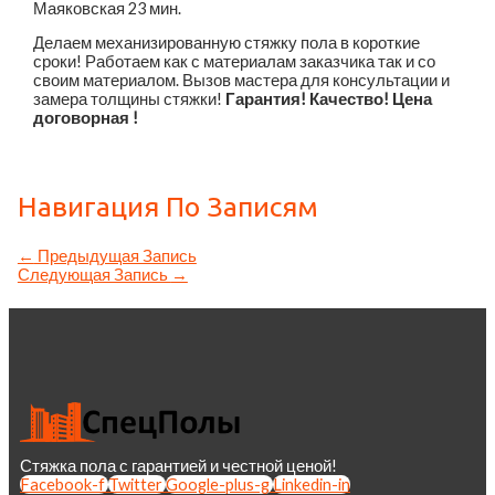
Маяковская
23 мин.
Делаем механизированную стяжку пола в короткие
сроки! Работаем как с материалам заказчика так и со
своим материалом. Вызов мастера для консультации и
замера толщины стяжки!
Гарантия! Качество! Цена
договорная !
Навигация По Записям
←
Предыдущая Запись
Следующая Запись
→
Стяжка пола с гарантией и честной ценой!
Facebook-f
Twitter
Google-plus-g
Linkedin-in