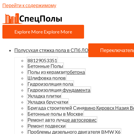
Перейти к содержимому
Explore More
Explore More
Полусухая стяжка пола в СПб ЛО
Переключател
88129053351
Бетонные Полы
Полы из керамзитобетона
Шлифовка полов
Гидроизоляция пола
Гидроизоляция фундамента
Укладка плитки
Укладка брусчатки
Бригада строителей Синявино Кировск Назия В
Бетонные полы в Москве
Ремонт авто лучше автосервис
Ремонт подвески
Проблемы дизельного двигателя BMW X6