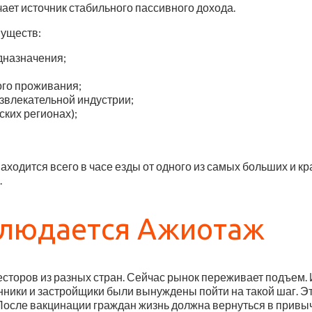
учает источник стабильного пассивного дохода.
муществ:
дназначения;
ого проживания;
звлекательной индустрии;
ских регионах);
 находится всего в часе езды от одного из самых больших и 
.
блюдается Ажиотаж
сторов из разных стран. Сейчас рынок переживает подъем.
ники и застройщики были вынуждены пойти на такой шаг. Это
осле вакцинации граждан жизнь должна вернуться в привыч