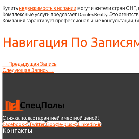
Купить
недвижимость в испании
могут и жители стран СНГ,
Комплексные услуги предлагает DamlexRealty. Это агентств
Компания гарантирует профессиональные консультации, бы
Навигация По Запися
←
Предыдущая Запись
Следующая Запись
→
Стяжка пола с гарантией и честной ценой!
Facebook-f
Twitter
Google-plus-g
Linkedin-in
Контакты