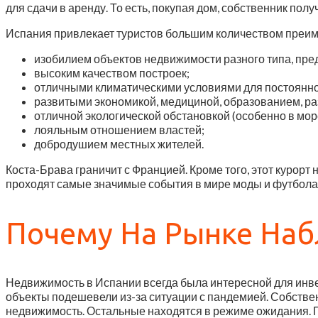
для сдачи в аренду. То есть, покупая дом, собственник пол
Испания привлекает туристов большим количеством преи
изобилием объектов недвижимости разного типа, пре
высоким качеством построек;
отличными климатическими условиями для постоянн
развитыми экономикой, медициной, образованием, ра
отличной экологической обстановкой (особенно в мор
лояльным отношением властей;
добродушием местных жителей.
Коста-Брава граничит с Францией. Кроме того, этот курорт
проходят самые значимые события в мире моды и футбола
Почему На Рынке На
Недвижимость в Испании всегда была интересной для инве
объекты подешевели из-за ситуации с пандемией. Собствен
недвижимость. Остальные находятся в режиме ожидания. П