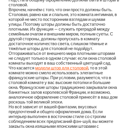
столовой.
Впрочем, начнём с того, что они просто должны быть.
Столовая, равно как и спальня, это комната интимная, в
которой не место посторонним взглядам и шумам
улицы. Поэтому шторы должны быть достаточно
плотными. Их функция — служить преградой между
семейным очагом и внешним миром, полным суеты. С
другой стороны, должны пропускать в комнату
достаточное количество света, слишком тёмные и
тяжёлые шторы для столовой не подойдут.
Отгораживаться от внешнего мира плотными шторами
не следует только в одном случае: если окна столовой
комнаты выходят в ваш собственный цветущий сад.
Что касается
модели штор для столовой
, то в этой
комнате можно смело использовать элегантные
французские шторы. При условии, разумеется, что в
столовой комнате у вас высокие потолки и большие
окна. Французские шторы традиционно закрывали окна
банкетных залов королевской Франции, и возможно,
аналогичное оформление столовой принесёт в ваш дом
роскошь той великой эпохи.
Но всё зависит от вашей фантазии, вкусовых
предпочтений и общего оформления дома. Если
интерьер выполнен в восточном стиле со строгим
соблюдением всех предписаний фэн-шуй, вы можете
закрыть окна изящными японскими шторами с