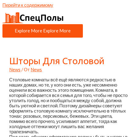
Перейти к содержимому
Explore More
Explore More
Шторы Для Столовой
News
/ От
News
Столовые комнаты всё ещё являются редкостью в
наших домах, но те, у кого они есть, уже несомненно
оценили всю важность этого помещения. Комната, в
которой собирается вся семья для того, чтобы не просто
утолить голод, но и пообщаться между собой, должна
быть уютной и светлой. Поэтому дизайнеры советуют
оформлять столовую комнату исключительно в тёплых
тонах: розовых, персиковых, бежевых. Эти цвета,
помимо всего прочего, усиливают аппетит, тогда как
холодные оттенки могут лишить вас желания
трапезничать.
Под стать общему оформлению должны быть и шторы в