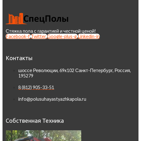
Стяжка пола с гарантией и честной ценой!
Facebook-f
Twitter
Google-plus-g
Linkedin-in
Контакты
шоссе Революции, 69к102 Санкт-Петербург, Россия,
195279
8 (812) 905-33-51
info@polusuhayastyazhkapola.ru
Собственная Техника