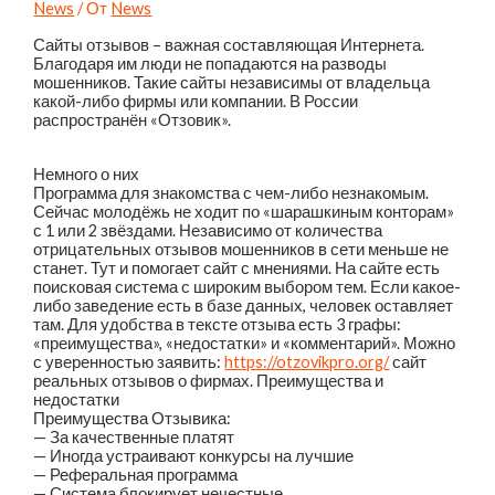
News
/ От
News
Сайты отзывов – важная составляющая Интернета.
Благодаря им люди не попадаются на разводы
мошенников. Такие сайты независимы от владельца
какой-либо фирмы или компании. В России
распространён «Отзовик».
Немного о них
Программа для знакомства с чем-либо незнакомым.
Сейчас молодёжь не ходит по «шарашкиным конторам»
с 1 или 2 звёздами. Независимо от количества
отрицательных отзывов мошенников в сети меньше не
станет. Тут и помогает сайт с мнениями. На сайте есть
поисковая система с широким выбором тем. Если какое-
либо заведение есть в базе данных, человек оставляет
там. Для удобства в тексте отзыва есть 3 графы:
«преимущества», «недостатки» и «комментарий». Можно
с уверенностью заявить:
https://otzovikpro.org/
сайт
реальных отзывов о фирмах. Преимущества и
недостатки
Преимущества Отзывика:
— За качественные платят
— Иногда устраивают конкурсы на лучшие
— Реферальная программа
— Система блокирует нечестные