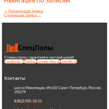
Навигация По Записям
←
Предыдущая Запись
Следующая Запись
→
Стяжка пола с гарантией и честной ценой!
Facebook-f
Twitter
Google-plus-g
Linkedin-in
Контакты
шоссе Революции, 69к102 Санкт-Петербург, Россия,
195279
8 (812) 905-33-51