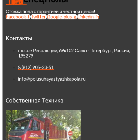
Стяжка пола с гарантией и честной ценой!
Facebook-f
Twitter
Google-plus-g
Linkedin-in
Контакты
шоссе Революции, 69к102 Санкт-Петербург, Россия,
195279
8 (812) 905-33-51
info@polusuhayastyazhkapola.ru
Собственная Техника