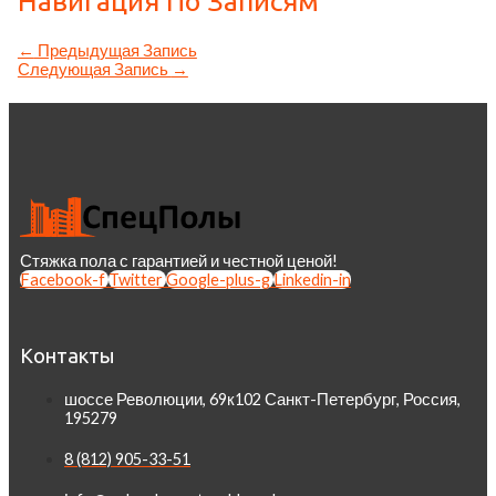
Навигация По Записям
←
Предыдущая Запись
Следующая Запись
→
Стяжка пола с гарантией и честной ценой!
Facebook-f
Twitter
Google-plus-g
Linkedin-in
Контакты
шоссе Революции, 69к102 Санкт-Петербург, Россия,
195279
8 (812) 905-33-51