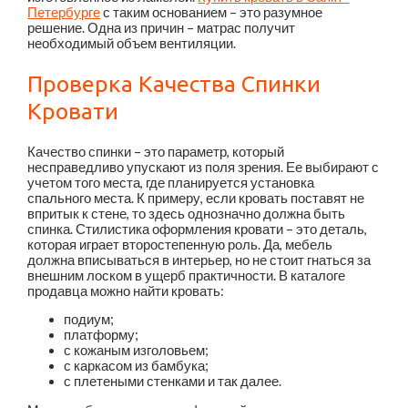
Петербурге
с таким основанием – это разумное
решение. Одна из причин – матрас получит
необходимый объем вентиляции.
Проверка Качества Спинки
Кровати
Качество спинки – это параметр, который
несправедливо упускают из поля зрения. Ее выбирают с
учетом того места, где планируется установка
спального места. К примеру, если кровать поставят не
впритык к стене, то здесь однозначно должна быть
спинка. Стилистика оформления кровати – это деталь,
которая играет второстепенную роль. Да, мебель
должна вписываться в интерьер, но не стоит гнаться за
внешним лоском в ущерб практичности. В каталоге
продавца можно найти кровать:
подиум;
платформу;
с кожаным изголовьем;
с каркасом из бамбука;
с плетеными стенками и так далее.