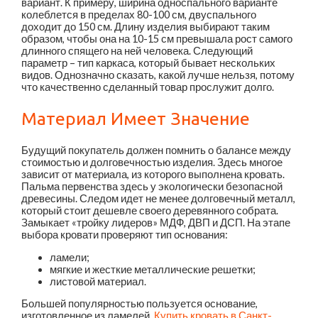
вариант. К примеру, ширина односпального варианте
колеблется в пределах 80-100 см, двуспального
доходит до 150 см. Длину изделия выбирают таким
образом, чтобы она на 10-15 см превышала рост самого
длинного спящего на ней человека. Следующий
параметр – тип каркаса, который бывает нескольких
видов. Однозначно сказать, какой лучше нельзя, потому
что качественно сделанный товар прослужит долго.
Материал Имеет Значение
Будущий покупатель должен помнить о балансе между
стоимостью и долговечностью изделия. Здесь многое
зависит от материала, из которого выполнена кровать.
Пальма первенства здесь у экологически безопасной
древесины. Следом идет не менее долговечный металл,
который стоит дешевле своего деревянного собрата.
Замыкает «тройку лидеров» МДФ, ДВП и ДСП. На этапе
выбора кровати проверяют тип основания:
ламели;
мягкие и жесткие металлические решетки;
листовой материал.
Большей популярностью пользуется основание,
изготовленное из ламелей.
Купить кровать в Санкт-