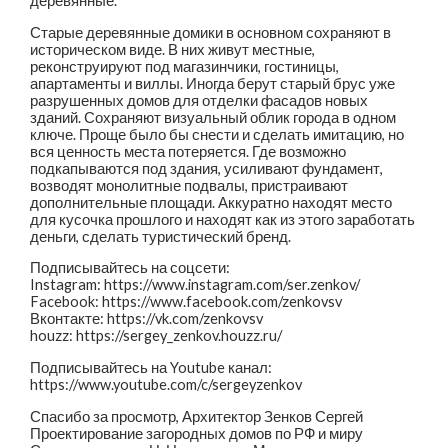
деревянные.
Старые деревянные домики в основном сохраняют в
историческом виде. В них живут местные,
реконструируют под магазинчики, гостиницы,
апартаменты и виллы. Иногда берут старый брус уже
разрушенных домов для отделки фасадов новых
зданий. Сохраняют визуальный облик города в одном
ключе. Проще было бы снести и сделать имитацию, но
вся ценность места потеряется. Где возможно
подкапываются под здания, усиливают фундамент,
возводят монолитные подвалы, пристраивают
дополнительные площади. Аккуратно находят место
для кусочка прошлого и находят как из этого заработать
деньги, сделать туристический бренд.
Подписывайтесь на соцсети:
Instagram: https://www.instagram.com/ser.zenkov/
Facebook: https://www.facebook.com/zenkovsv
Вконтакте: https://vk.com/zenkovsv
houzz: https://sergey_zenkov.houzz.ru/
Подписывайтесь на Youtube канал:
https://www.youtube.com/c/sergeyzenkov
Спасибо за просмотр, Архитектор Зенков Сергей
Проектирование загородных домов по РФ и миру