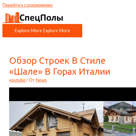
Перейти к содержимому
Explore More
Explore More
Обзор Строек В Стиле
«Шале» В Горах Италии
youtube
/ От
News