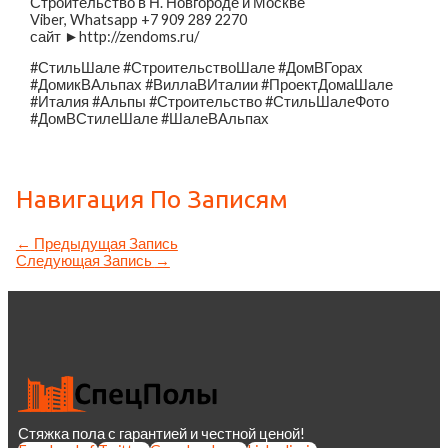
Строительство в Н. Новгороде и Москве
Viber, Whatsapp +7 909 289 2270
сайт ►http://zendoms.ru/
#СтильШале #СтроительствоШале #ДомВГорах
#ДомикВАльпах #ВиллаВИталии #ПроектДомаШале
#Италия #Альпы #Строительство #СтильШалеФото
#ДомВСтилеШале #ШалеВАльпах
Навигация По Записям
←
Предыдущая Запись
Следующая Запись
→
Стяжка пола с гарантией и честной ценой!