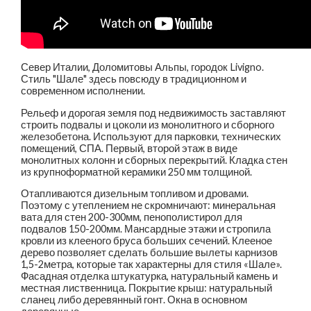
Север Италии, Доломитовы Альпы, городок Livigno.
Стиль "Шале" здесь повсюду в традиционном и
современном исполнении.
Рельеф и дорогая земля под недвижимость заставляют
строить подвалы и цоколи из монолитного и сборного
железобетона. Используют для парковки, технических
помещений, СПА. Первый, второй этаж в виде
монолитных колонн и сборных перекрытий. Кладка стен
из крупноформатной керамики 250 мм толщиной.
Отапливаются дизельным топливом и дровами.
Поэтому с утеплением не скромничают: минеральная
вата для стен 200-300мм, пенополистирол для
подвалов 150-200мм. Мансардные этажи и стропила
кровли из клееного бруса больших сечений. Клееное
дерево позволяет сделать большие вылеты карнизов
1,5-2метра, которые так характерны для стиля «Шале».
Фасадная отделка штукатурка, натуральный камень и
местная лиственница. Покрытие крыш: натуральный
сланец либо деревянный гонт. Окна в основном