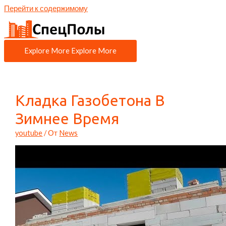
Перейти к содержимому
Explore More
Explore More
Кладка Газобетона В
Зимнее Время
youtube
/ От
News