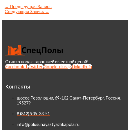
←
Предыдущая Запись
Следующая Запись
→
Стяжка пола с гарантией и честной ценой!
Facebook-f
Twitter
Google-plus-g
Linkedin-in
Контакты
шоссе Революции, 69к102 Санкт-Петербург, Россия,
195279
8 (812) 905-33-51
info@polusuhayastyazhkapola.ru