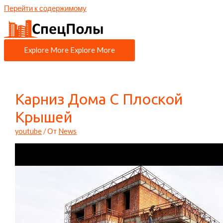
Перейти к содержимому
Explore More
Explore More
Карниз Дома С Плоской
Крышей
youtube
/ От
News