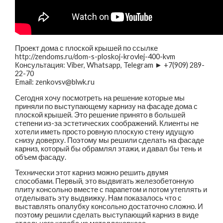
Проект дома с плоской крышей по ссылке
http://zendoms.ru/dom-s-ploskoj-krovlej-400-kvm
Консультация: Viber, Whatsapp, Telegram ► +7(909) 289-
22-70
Email: zenkovsv@blwk.ru
Сегодня хочу посмотреть на решение которые мы
приняли по выступающему карнизу на фасаде дома с
плоской крышей. Это решение принято в большей
степени из-за эстетических соображений. Клиенты не
хотели иметь просто ровную плоскую стену идущую
снизу доверху. Поэтому мы решили сделать на фасаде
карниз, который бы обрамлял этажи, и давал бы тень и
объем фасаду.
Технически этот карниз можно решить двумя
способами. Первый, это выдвигать железобетонную
плиту консольно вместе с парапетом и потом утеплять и
отделывать эту выдвижку. Нам показалось что с
выставлять опалубку консольно достаточно сложно. И
поэтому решили сделать выступающий карниз в виде