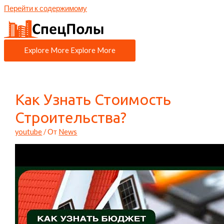
Перейти к содержимому
Explore More
Explore More
Как Узнать Стоимость
Строительства?
youtube
/ От
News