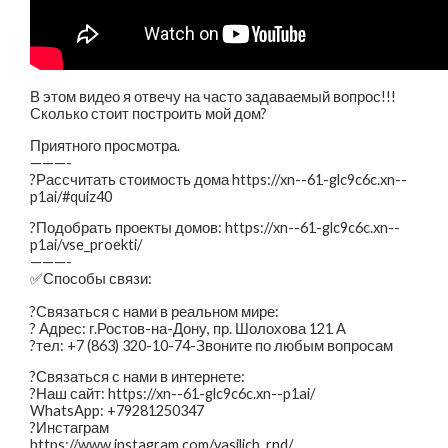
В этом видео я отвечу на часто задаваемый вопрос!!!
Сколько стоит построить мой дом?
Приятного просмотра.
———-
?Рассчитать стоимость дома https://xn--61-glc9c6c.xn--
p1ai/#quiz40
?Подобрать проекты домов: https://xn--61-glc9c6c.xn--
p1ai/vse_proekti/
———-
✅Способы связи:
?Связаться с нами в реальном мире:
? Адрес: г.Ростов-на-Дону, пр. Шолохова 121 А
?тел: +7 (863) 320-10-74-Звоните по любым вопросам
?Связаться с нами в интернете:
?️Наш сайт: https://xn--61-glc9c6c.xn--p1ai/
WhatsApp: +79281250347
?Инстаграм
https://www.instagram.com/vasilich_rnd/