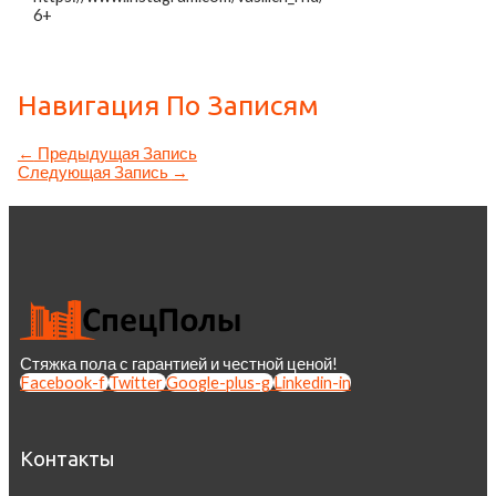
6+
Навигация По Записям
←
Предыдущая Запись
Следующая Запись
→
Стяжка пола с гарантией и честной ценой!
Facebook-f
Twitter
Google-plus-g
Linkedin-in
Контакты