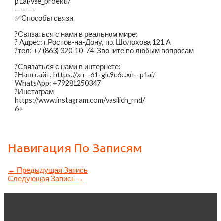
p1ai/vse_proekti/
———-
✅Способы связи:
?Связаться с нами в реальном мире:
? Адрес: г.Ростов-на-Дону, пр. Шолохова 121 А
?тел: +7 (863) 320-10-74-Звоните по любым вопросам
?Связаться с нами в интернете:
?️Наш сайт: https://xn--61-glc9c6c.xn--p1ai/
WhatsApp: +79281250347
?Инстаграм
https://www.instagram.com/vasilich_rnd/
6+
Навигация По Записям
←
Предыдущая Запись
Следующая Запись
→