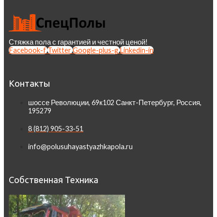
Стяжка пола с гарантией и честной ценой!
Facebook-f
Twitter
Google-plus-g
Linkedin-in
Контакты
шоссе Революции, 69к102 Санкт-Петербург, Россия,
195279
8 (812) 905-33-51
info@polusuhayastyazhkapola.ru
Собственная Техника