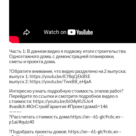
Часть 1: В данном видео я подвожу итоги строительства
Одноэтажного дома, с демонстрацией планировки,
сметы и проекта дома.
?Обратите внимание, что видео разделено на 2 выпуска:
выпуск 1: https://youtu.be/iCf8qQEkBSE
выпуск 2: https://youtu.be/TwxBB_eHjaA
Интересно узнать подробную стоимость этапов работ?
Перейдите по ссылки и смотрите подробное видео о
стоимости: https://youtu.be/bI04yKU5Jo4
#vasilich #ЮгСтройГарантия #ПроектдомаS=146
———-
?Рассчитать стоимость дома https://xn--61-glc9c6c.xn--
p1ai/#quiz40
?Подобрать проекты домов: https://xn--61-glc9c6c.xn--