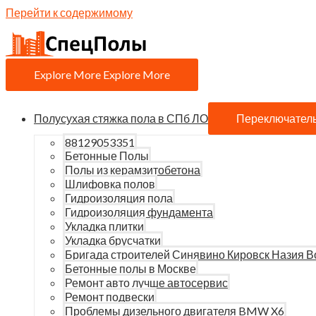
Перейти к содержимому
Explore More
Explore More
Полусухая стяжка пола в СПб ЛО
Переключател
88129053351
Бетонные Полы
Полы из керамзитобетона
Шлифовка полов
Гидроизоляция пола
Гидроизоляция фундамента
Укладка плитки
Укладка брусчатки
Бригада строителей Синявино Кировск Назия В
Бетонные полы в Москве
Ремонт авто лучше автосервис
Ремонт подвески
Проблемы дизельного двигателя BMW X6