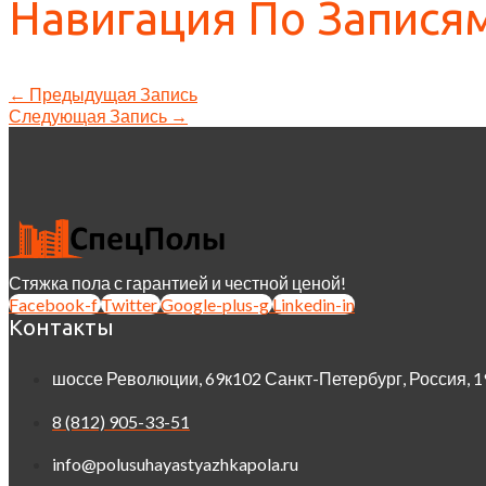
Навигация По Запися
←
Предыдущая Запись
Следующая Запись
→
Стяжка пола с гарантией и честной ценой!
Facebook-f
Twitter
Google-plus-g
Linkedin-in
Контакты
шоссе Революции, 69к102 Санкт-Петербург, Россия, 
8 (812) 905-33-51
info@polusuhayastyazhkapola.ru