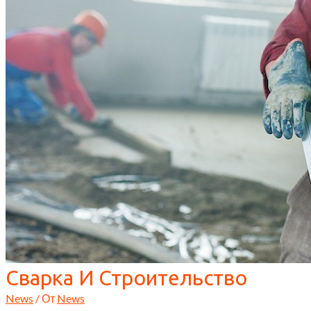
Сварка И Строительство
News
/ От
News