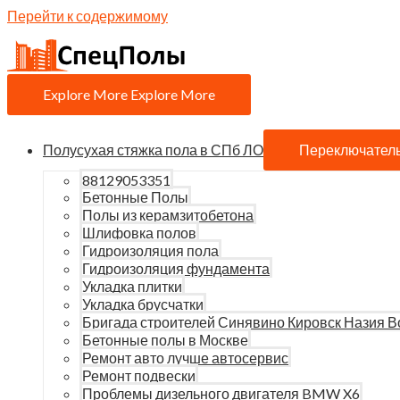
Перейти к содержимому
Explore More
Explore More
Полусухая стяжка пола в СПб ЛО
Переключател
88129053351
Бетонные Полы
Полы из керамзитобетона
Шлифовка полов
Гидроизоляция пола
Гидроизоляция фундамента
Укладка плитки
Укладка брусчатки
Бригада строителей Синявино Кировск Назия В
Бетонные полы в Москве
Ремонт авто лучше автосервис
Ремонт подвески
Проблемы дизельного двигателя BMW X6