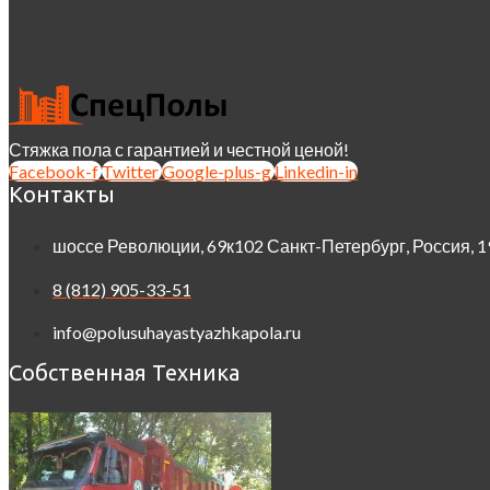
Стяжка пола с гарантией и честной ценой!
Facebook-f
Twitter
Google-plus-g
Linkedin-in
Контакты
шоссе Революции, 69к102 Санкт-Петербург, Россия, 
8 (812) 905-33-51
info@polusuhayastyazhkapola.ru
Собственная Техника