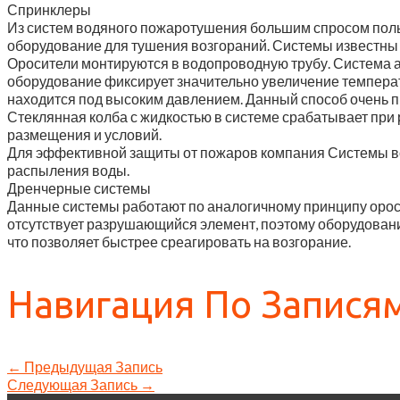
Спринклеры
Из систем водяного пожаротушения большим спросом поль
оборудование для тушения возгораний. Системы известны д
Оросители монтируются в водопроводную трубу. Система а
оборудование фиксирует значительно увеличение температу
находится под высоким давлением. Данный способ очень п
Стеклянная колба с жидкостью в системе срабатывает при 
размещения и условий.
Для эффективной защиты от пожаров компания Системы в
распыления воды.
Дренчерные системы
Данные системы работают по аналогичному принципу ороси
отсутствует разрушающийся элемент, поэтому оборудовани
что позволяет быстрее среагировать на возгорание.
Навигация По Запися
←
Предыдущая Запись
Следующая Запись
→