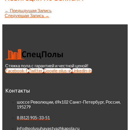
←
Предыдущая Запись
Следующая Запись
→
Стяжка пола с гарантией и честной ценой!
Facebook-f
Twitter
Google-plus-g
Linkedin-in
Контакты
шоссе Революции, 69к102 Санкт-Петербург, Россия,
195279
8 (812) 905-33-51
info@polusuhayastyazhkapola.ru