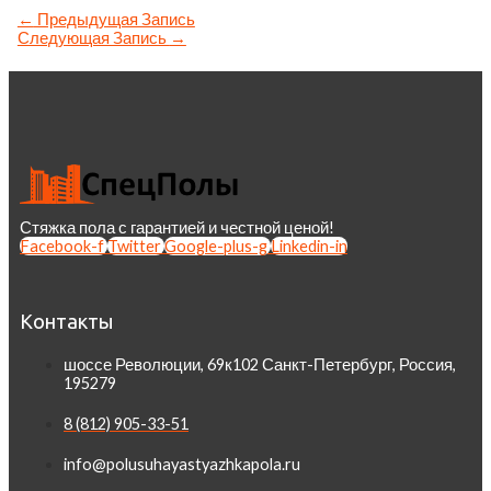
←
Предыдущая Запись
Следующая Запись
→
Стяжка пола с гарантией и честной ценой!
Facebook-f
Twitter
Google-plus-g
Linkedin-in
Контакты
шоссе Революции, 69к102 Санкт-Петербург, Россия,
195279
8 (812) 905-33-51
info@polusuhayastyazhkapola.ru