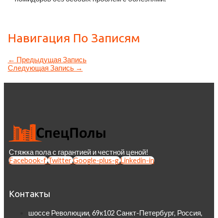
Навигация По Записям
←
Предыдущая Запись
Следующая Запись
→
Стяжка пола с гарантией и честной ценой!
Facebook-f
Twitter
Google-plus-g
Linkedin-in
Контакты
шоссе Революции, 69к102 Санкт-Петербург, Россия,