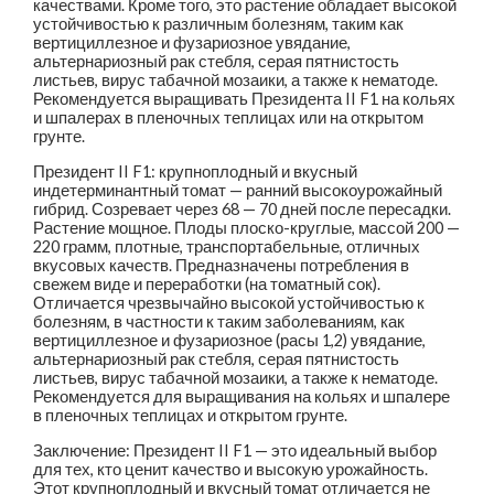
качествами. Кроме того, это растение обладает высокой
устойчивостью к различным болезням, таким как
вертициллезное и фузариозное увядание,
альтернариозный рак стебля, серая пятнистость
листьев, вирус табачной мозаики, а также к нематоде.
Рекомендуется выращивать Президента II F1 на кольях
и шпалерах в пленочных теплицах или на открытом
грунте.
Президент II F1: крупноплодный и вкусный
индетерминантный томат — ранний высокоурожайный
гибрид. Созревает через 68 — 70 дней после пересадки.
Растение мощное. Плоды плоско-круглые, массой 200 —
220 грамм, плотные, транспортабельные, отличных
вкусовых качеств. Предназначены потребления в
свежем виде и переработки (на томатный сок).
Отличается чрезвычайно высокой устойчивостью к
болезням, в частности к таким заболеваниям, как
вертициллезное и фузариозное (расы 1,2) увядание,
альтернариозный рак стебля, серая пятнистость
листьев, вирус табачной мозаики, а также к нематоде.
Рекомендуется для выращивания на кольях и шпалере
в пленочных теплицах и открытом грунте.
Заключение: Президент II F1 — это идеальный выбор
для тех, кто ценит качество и высокую урожайность.
Этот крупноплодный и вкусный томат отличается не