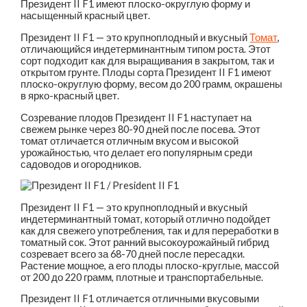
Президент II F1 имеют плоско-округлую форму и
насыщенный красный цвет.
Президент II F1 — это крупноплодный и вкусный
Томат
,
отличающийся индетерминантным типом роста. Этот
сорт подходит как для выращивания в закрытом, так и
открытом грунте. Плоды сорта Президент II F1 имеют
плоско-округлую форму, весом до 200 грамм, окрашены
в ярко-красный цвет.
Созревание плодов Президент II F1 наступает на
свежем рынке через 80-90 дней после посева. Этот
томат отличается отличным вкусом и высокой
урожайностью, что делает его популярным среди
садоводов и огородников.
Президент II F1 — это крупноплодный и вкусный
индетерминантный томат, который отлично подойдет
как для свежего употребления, так и для переработки в
томатный сок. Этот ранний высокоурожайный гибрид
созревает всего за 68-70 дней после пересадки.
Растение мощное, а его плоды плоско-круглые, массой
от 200 до 220 грамм, плотные и транспортабельные.
Президент II F1 отличается отличными вкусовыми