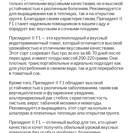
только отличными вкусовыми качествами, но и высокой
устойчивостью к различным болезням. Рекомендуется
для выращивания как в теплицах, так и на открытом
грунте. Благодаря своим характеристикам, Президент II
F1 станет надежным помощником в вашем саду и
порадует вас вкусными и сочными плодами.
Президент II F1 — это крупноплодный и вкусный
индетерминантный томат, который отличается высокой
урожайностью и отличными вкусовыми качествами.
Этот сорт созревает быстро, всего за 68-70 дней после
пересадки, и имеет плоды массой 200-220 грамм. Они
плотные, транспортабельные и идеально подходят как
для употребления в свежем виде, так и для переработки
в томатный сок.
Кроме того, Президент II F1 обладает высокой
устойчивостью к различным заболеваниям, таким как
вертициллезное и фузариозное увядание,
альтернариозный рак стебля, серая пятнистость
листьев, вирус табачной мозаики и нематоды.
Рекомендуется выращивать этот сорт на кольях и
шпалерах в пленочных теплицах или открытом грунте.
Президент II F1 — отличный выбор для тех, кто ценит
качество и хочет получить обильный урожай вкусных
помидоров без особых проблем с болезнями.