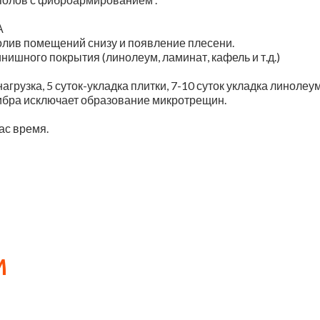
А
олив помещений снизу и появление плесени.
нишного покрытия (линолеум, ламинат, кафель и т.д.)
агрузка, 5 суток-укладка плитки, 7-10 суток укладка линолеум
фибра исключает образование микротрещин.
ас время.
м