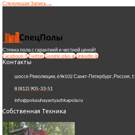
Следующая Запись
→
Стяжка пола с гарантией и честной ценой!
Facebook-f
Twitter
Google-plus-g
Linkedin-in
Контакты
шоссе Революции, 69к102 Санкт-Петербург, Россия, 
8 (812) 905-33-51
info@polusuhayastyazhkapola.ru
Собственная Техника