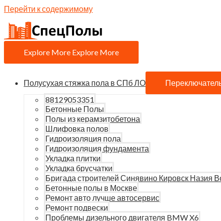
Перейти к содержимому
Explore More
Explore More
Полусухая стяжка пола в СПб ЛО
Переключател
88129053351
Бетонные Полы
Полы из керамзитобетона
Шлифовка полов
Гидроизоляция пола
Гидроизоляция фундамента
Укладка плитки
Укладка брусчатки
Бригада строителей Синявино Кировск Назия В
Бетонные полы в Москве
Ремонт авто лучше автосервис
Ремонт подвески
Проблемы дизельного двигателя BMW X6