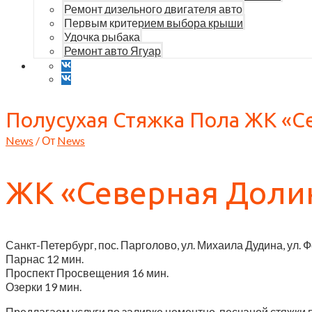
Ремонт дизельного двигателя авто
Первым критерием выбора крыши
Удочка рыбака
Ремонт авто Ягуар
Полусухая Стяжка Пола ЖК «С
News
/ От
News
ЖК «Северная Доли
Санкт-Петербург, пос. Парголово, ул. Михаила Дудина, ул. 
Парнас
12 мин.
Проспект Просвещения
16 мин.
Озерки
19 мин.
Предлагаем услуги по заливке цементно-песчаной стяжки 