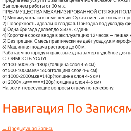
Выполняем работы от 30 м .к.
ПРЕИМУЩЕСТВА МЕХАНИЗИРОВАННОЙ СТЯЖКИ ПОЛ
1) Минимум влаги в помещении. Сухая смесь исключает пр
2) Поверхность идеально гладкая. Пригодна под укладку фи
3) Одна бригада делает до 350 м. к./день
4) Короткие сроки ввода в эксплуатацию 12 часов — пешая н
5) Без трещин. Смесь практически не даёт усадку.а микро
6) Машинная подача раствора до 80 м.
Работаем по городу и краю, выезд на замер в удобное для в
СТОИМОСТЬ УСЛУГ.
от 100-500м.кв=180р (толщина слоя 4-6 см)
от 500-1000м.кв=160р(толщина слоя 4-6 см)
от 1000-2000м.кв=140р(толщина слоя 4-6 см)
от 2000м.кв======120р(толщина слоя 4-6 см)
На все интересующие вопросы отвечу по телефону.
Навигация По Запися
←
Предыдущая Запись