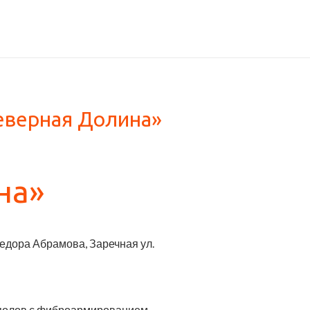
еверная Долина»
на»
Федора Абрамова, Заречная ул.
полов с фиброармированием .