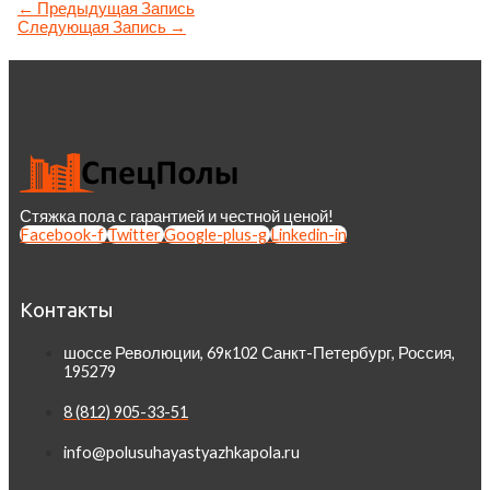
←
Предыдущая Запись
Следующая Запись
→
Стяжка пола с гарантией и честной ценой!
Facebook-f
Twitter
Google-plus-g
Linkedin-in
Контакты
шоссе Революции, 69к102 Санкт-Петербург, Россия,
195279
8 (812) 905-33-51
info@polusuhayastyazhkapola.ru