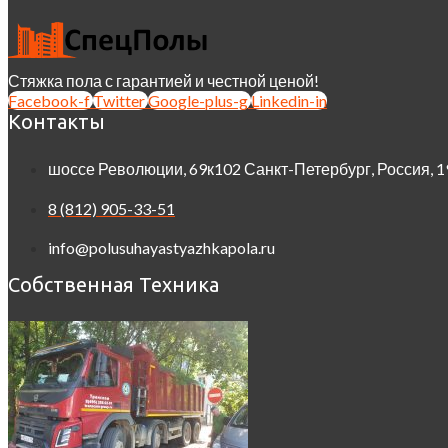
Стяжка пола с гарантией и честной ценой!
Facebook-f
Twitter
Google-plus-g
Linkedin-in
Контакты
шоссе Революции, 69к102 Санкт-Петербург, Россия, 
8 (812) 905-33-51
info@polusuhayastyazhkapola.ru
Собственная Техника