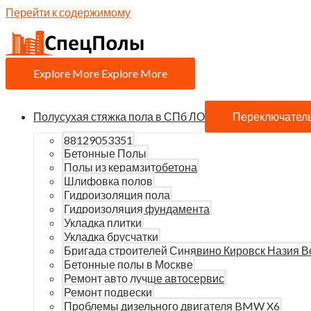
Перейти к содержимому
Explore More
Explore More
Полусухая стяжка пола в СПб ЛО
Переключател
88129053351
Бетонные Полы
Полы из керамзитобетона
Шлифовка полов
Гидроизоляция пола
Гидроизоляция фундамента
Укладка плитки
Укладка брусчатки
Бригада строителей Синявино Кировск Назия В
Бетонные полы в Москве
Ремонт авто лучше автосервис
Ремонт подвески
Проблемы дизельного двигателя BMW X6