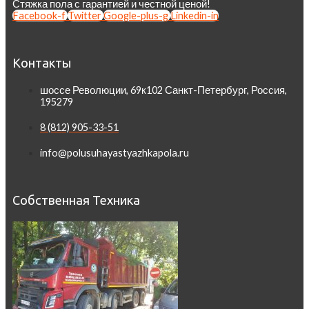
Стяжка пола с гарантией и честной ценой!
Facebook-f
Twitter
Google-plus-g
Linkedin-in
Контакты
шоссе Революции, 69к102 Санкт-Петербург, Россия,
195279
8 (812) 905-33-51
info@polusuhayastyazhkapola.ru
Собственная Техника