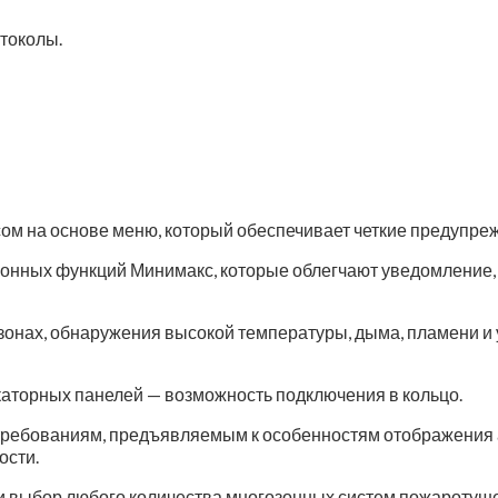
отоколы.
м на основе меню, который обеспечивает четкие предупреж
онных функций Минимакс, которые облегчают уведомление, 
ах, обнаружения высокой температуры, дыма, пламени и уга
аторных панелей — возможность подключения в кольцо.
ребованиям, предъявляемым к особенностям отображения 
ости.
и выбор любого количества многозонных систем пожаротуш