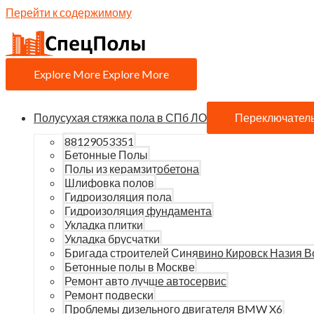
Перейти к содержимому
Explore More
Explore More
Полусухая стяжка пола в СПб ЛО
Переключател
88129053351
Бетонные Полы
Полы из керамзитобетона
Шлифовка полов
Гидроизоляция пола
Гидроизоляция фундамента
Укладка плитки
Укладка брусчатки
Бригада строителей Синявино Кировск Назия В
Бетонные полы в Москве
Ремонт авто лучше автосервис
Ремонт подвески
Проблемы дизельного двигателя BMW X6