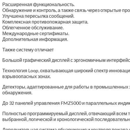
Расширенная функциональность.
Обнаружение и контроль, а также связь через открытые пр
Улучшена пересылка сообщений.
Комплексная противопожарная защита.
Облегченное обслуживание.
Международные сертификаты.
Дополнительная информация.
Также систему отличает
Большой графический дисплей с эргономичным интерфейсо
Технология Loop, охватывающая широкий спектр инноваци
взрывоопасных зонах.
Детекторы, адаптированные для работы в промышленных зон
обнаружения.
До 32 панелей управления FMZ5000 и параллельных индик
Полностью программируемый дисплей, отвечающий всем т
выбранной, логической и хронологической последовательн
Дополнительная система обнаружения и контроля пожара 