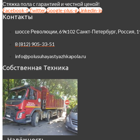
Стяжка пола с гарантией и честной ценой!
Facebook-f
Twitter
Google-plus-g
Linkedin-in
Контакты
шоссе Революции, 69к102 Санкт-Петербург, Россия, 
8 (812) 905-33-51
info@polusuhayastyazhkapola.ru
Собственная Техника
Надёжность