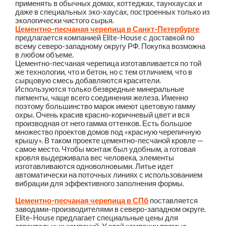
применять в обычных домах, коттеджах, таунхаусах и
даже в специальных эко-хаусах, построенных только из
экологически чистого сырья.
Цементно-песчаная черепица в Санкт-Петербурге
предлагается компанией Elite-House с доставкой по
всему северо-западному округу РФ. Покупка возможна
в любом объеме.
Цементно-песчаная черепица изготавливается по той
же технологии, что и бетон, но с тем отличием, что в
сырцовую смесь добавляются красители.
Используются только безвредные минеральные
пигменты, чаще всего соединения железа. Именно
поэтому большинство марок имеют цветовую гамму
охры. Очень красив красно-коричневый цвет и вся
производная от него гамма оттенков. Есть большое
множество проектов домов под «красную черепичную
крышу». В таком проекте цементно-песчаной кровле —
самое место. Чтобы монтаж был удобным, а готовая
кровля выдерживала вес человека, элементы
изготавливаются одноволновыми. Литье идет
автоматически на поточных линиях с использованием
вибрации для эффективного заполнения формы.
Цементно-песчаная черепица в СПб
поставляется
заводами-производителями в северо-западном округе.
Elite-House предлагает специальные цены для