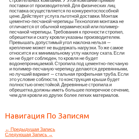
строительных компаний. У этой компании прямые
поставки от производителей. Для физических лиц
поставка осуществляется по конкурентоспособной
цене. Действует услуга льготной доставки. Монтаж
цементно-песчаной черепицы Технология монтажа не
отличается от обычной керамической или полимер-
песчаной черепицы. Требования к прочности стропил,
обрешетки и скату кровли указаны производителем.
Превышать допустимый угол наклона нельзя —
крепление может не выдержать нагрузки. То же самое
относится и к минимальному углу наклону ската. Если
он не будет соблюден, то кровля не будет
водонепроницаемой. Стропила под цементно-песчаную
и полимер-песчаную черепицу делаются деревянными,
но лучший вариант — стальная профильная труба. Если
это условие соблюсти, то конструкция крыши будет
полностью огнестойкой. Деревянные стропила и
обрешетка должны иметь большее поперечное сечение,
чем для кровли из других более легких материалов.
Навигация По Записям
←
Предыдущая Запись
Следующая Запись
→