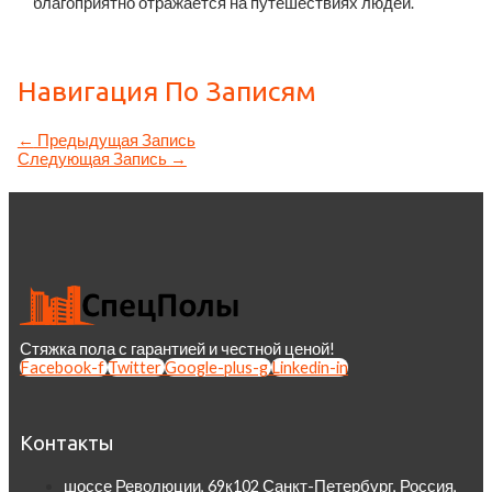
благоприятно отражается на путешествиях людей.
Навигация По Записям
←
Предыдущая Запись
Следующая Запись
→
Стяжка пола с гарантией и честной ценой!
Facebook-f
Twitter
Google-plus-g
Linkedin-in
Контакты
шоссе Революции, 69к102 Санкт-Петербург, Россия,