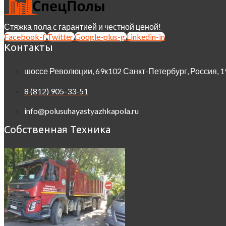
Стяжка пола с гарантией и честной ценой!
Facebook-f
Twitter
Google-plus-g
Linkedin-in
Контакты
шоссе Революции, 69к102 Санкт-Петербург, Россия, 
8 (812) 905-33-51
info@polusuhayastyazhkapola.ru
Собственная Техника