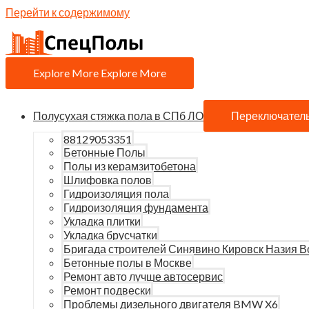
Перейти к содержимому
Explore More
Explore More
Полусухая стяжка пола в СПб ЛО
Переключател
88129053351
Бетонные Полы
Полы из керамзитобетона
Шлифовка полов
Гидроизоляция пола
Гидроизоляция фундамента
Укладка плитки
Укладка брусчатки
Бригада строителей Синявино Кировск Назия В
Бетонные полы в Москве
Ремонт авто лучше автосервис
Ремонт подвески
Проблемы дизельного двигателя BMW X6