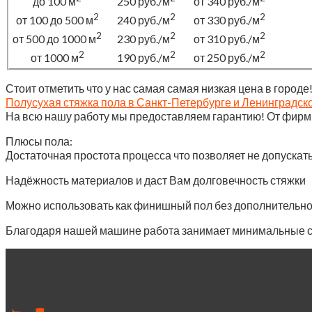
до 100 м
250 руб./м
от 340 руб./м
2
2
2
от 100 до 500 м
240 руб./м
от 330 руб./м
2
2
2
от 500 до 1000 м
230 руб./м
от 310 руб./м
2
2
2
от 1000 м
190 руб./м
от 250 руб./м
Стоит отметить что у нас самая самая низкая цена в городе
Полусухая стяжка пола в Санкт-Петербурге и Ленинградск
На всю нашу работу мы предоставляем гарантию! От фирм
Плюсы пола:
Достаточная простота процесса что позволяет не допускат
Надёжность материалов и даст Вам долговечность стяжки
Можно использовать как финишный пол без дополнительно
Благодаря нашей машине работа занимает минимальные сро